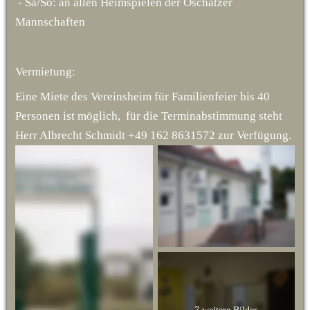
 - Sa/So: an allen Heimspielen der Oschatzer 
Mannschaften 
Vermietung:
Eine Miete des Vereinsheim für Familienfeier bis 40 
Personen ist möglich,  für die Terminabstimmung steht 
Herr Albrecht Schmidt +49 162 8631572 zur Verfügung.